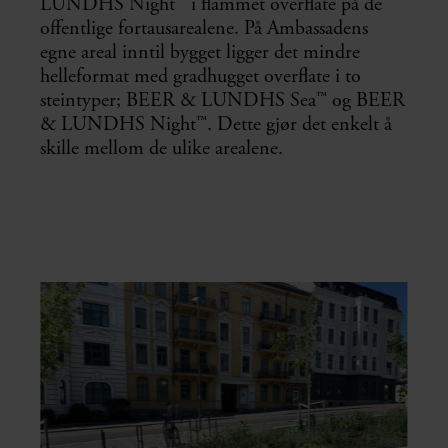
LUNDHS Night™ i flammet overflate på de
offentlige fortausarealene. På Ambassadens
egne areal inntil bygget ligger det mindre
helleformat med gradhugget overflate i to
steintyper; BEER & LUNDHS Sea™ og BEER
& LUNDHS Night™. Dette gjør det enkelt å
skille mellom de ulike arealene.