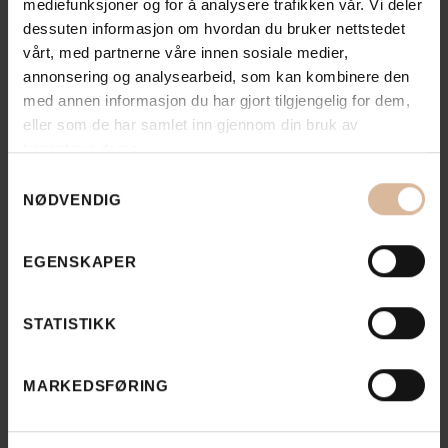
mediefunksjoner og for å analysere trafikken vår. Vi deler
dessuten informasjon om hvordan du bruker nettstedet
Prosjektdetaljer
vårt, med partnerne våre innen sosiale medier,
annonsering og analysearbeid, som kan kombinere den
Materialer:
med annen informasjon du har gjort tilgjengelig for dem,
eller som de har samlet inn gjennom din bruk av
BEER & LUNDHS Sea™
tjenestene deres.
BEER & LUNDHS Night™
Samtykkevalg
BeerEcoSten Star White
NØDVENDIG
G379
EGENSKAPER
Overflater:
STATISTIKK
flammet og gradhogd
MARKEDSFØRING
Utførende: Akershusgartneren AS