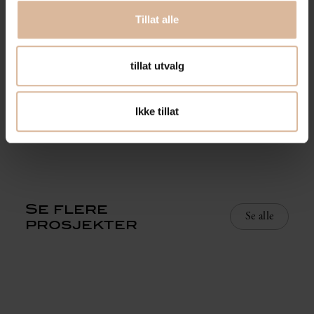
Landskapsarkitekt: SLA
Tillat alle
Byggherre: Fredensborg
tillat utvalg
Byggherrerepresentant: Fokus Rådgiving
Ikke tillat
Se flere
Se alle
prosjekter