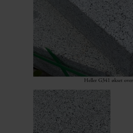
Heller G341 økset overf