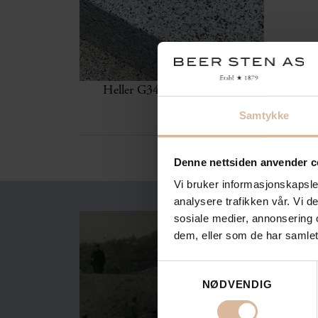
Heller G341 økset overflate
Samtykke
Denne nettsiden anvender c
Vi bruker informasjonskapsler
analysere trafikken vår. Vi 
sosiale medier, annonsering 
dem, eller som de har samlet
Samtykkevalg
NØDVENDIG