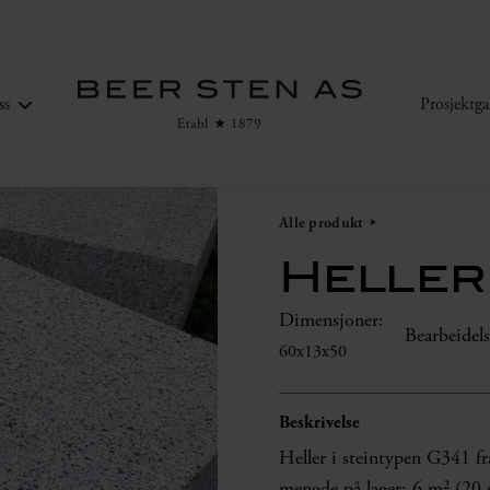
ss
Prosjektgal
Alle produkt
Heller
Dimensjoner:
Bearbeidels
60x13x50
Beskrivelse
Heller i steintypen G341 fr
mengde på lager: 6 m² (20 