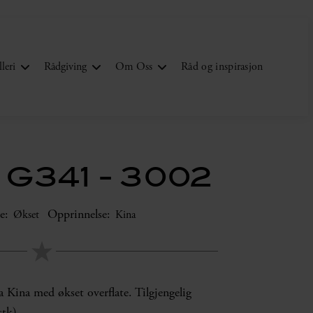
leri
Rådgiving
Om Oss
Råd og inspirasjon
 G341 - 3002
e:
Opprinnelse:
Økset
Kina
a Kina med økset overflate. Tilgjengelig
stk).