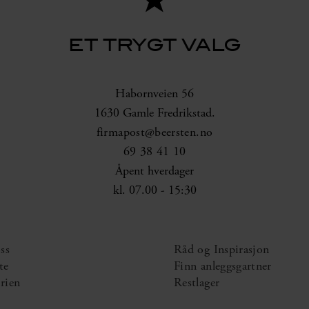
ET TRYGT VALG
Habornveien 56
1630 Gamle Fredrikstad.
firmapost@beersten.no
69 38 41 10
Åpent hverdager
kl. 07.00 - 15:30
ss
Råd og Inspirasjon
te
Finn anleggsgartner
rien
Restlager