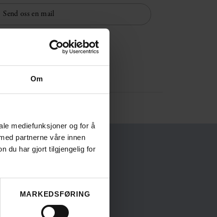
Send oss en mail
Om
iale mediefunksjoner og for å
 med partnerne våre innen
u har gjort tilgjengelig for
ev fra oss?
MARKEDSFØRING