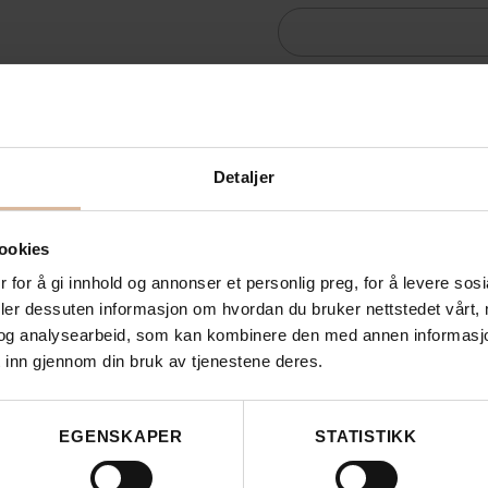
Detaljer
ookies
 for å gi innhold og annonser et personlig preg, for å levere sos
deler dessuten informasjon om hvordan du bruker nettstedet vårt,
og analysearbeid, som kan kombinere den med annen informasjon d
Vil du motta innholdsrike nyhetsbr
 inn gjennom din bruk av tjenestene deres.
EGENSKAPER
STATISTIKK
Vi vil aldri dele e-posten din med tredjeparter.